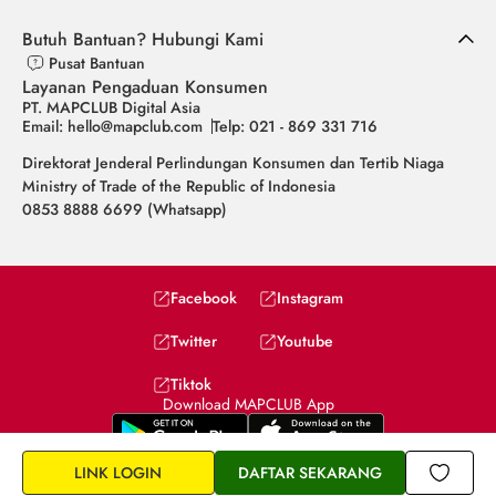
Butuh Bantuan? Hubungi Kami
Pusat Bantuan
Layanan Pengaduan Konsumen
PT. MAPCLUB Digital Asia
Email:
hello@mapclub.com
Telp: 021 - 869 331 716
Direktorat Jenderal Perlindungan Konsumen dan Tertib Niaga
Ministry of Trade of the Republic of Indonesia
0853 8888 6699 (Whatsapp)
Facebook
Instagram
Twitter
Youtube
Tiktok
Download MAPCLUB App
LINK LOGIN
DAFTAR SEKARANG
Copyright © 2026 PT BOYBEE Digital Asia. All rights reserved.