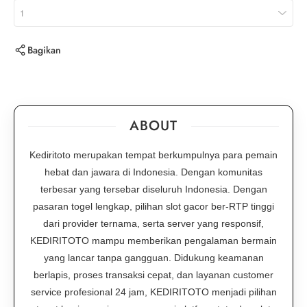
1
Bagikan
ABOUT
Kediritoto merupakan tempat berkumpulnya para pemain
hebat dan jawara di Indonesia. Dengan komunitas
terbesar yang tersebar diseluruh Indonesia. Dengan
pasaran togel lengkap, pilihan slot gacor ber-RTP tinggi
dari provider ternama, serta server yang responsif,
KEDIRITOTO mampu memberikan pengalaman bermain
yang lancar tanpa gangguan. Didukung keamanan
berlapis, proses transaksi cepat, dan layanan customer
service profesional 24 jam, KEDIRITOTO menjadi pilihan